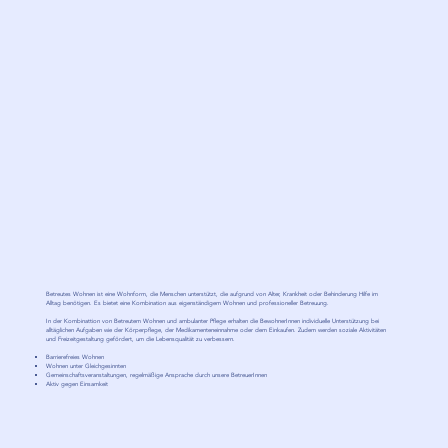
Betreutes Wohnen ist eine Wohnform, die Menschen unterstützt, die aufgrund von Alter, Krankheit oder Behinderung Hilfe im
Alltag benötigen. Es bietet eine Kombination aus eigenständigem Wohnen und professioneller Betreuung.
In der Kombinattion von Betreutem Wohnen und ambulanter Pflege erhalten die BewohnerInnen individuelle Unterstützung bei
alltäglichen Aufgaben wie der Körperpflege, der Medikamenteneinnahme oder dem Einkaufen. Zudem werden soziale Aktivitäten
und Freizeitgestaltung gefördert, um die Lebensqualität zu verbessern.
Barrierefreies Wohnen
Wohnen unter Gleichgesinnten
Gemeinschaftsveranstaltungen, regelmäßige Ansprache durch unsere BetreuerInnen
Aktiv gegen Einsamkeit