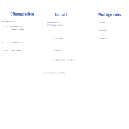
Öffnungszeiten
Wichtige Links
Kontakt
Besuchen Sie uns!
Arthur-Nisio-Str. 23
Kontakt
76744 Wörth am Rhein
Mo.–Do. 08:00-12:30 Uhr
14:00-16:00 Uhr
Impressum
Datenschutz
07271-7608-0
Fr. 08:00-14:30 Uhr
Sa.–So. Geschlossen
07271-7608-27
info@sozialstation-woerth.de
www.sozialstation-woerth.de