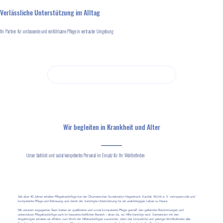
Verlässliche Unterstützung im Alltag
Ihr Partner für umfassende und einfühlsame Pflege in vertrauter Umgebung
Details zur häuslichen Betreuung
Wir begleiten in Krankheit und Alter
Unser fachlich und sozial kompetentes Personal im Einsatz für Ihr Wohlbefinden
Seit über 40 Jahren erhalten Pflegebedürftige bei der Ökumenischen Sozialstation Hagenbach, Kandel, Wörth e. V. vertrauensvolle und
kompetente Pflege und Betreuung und damit die benötigte Unterstützung für ein unabhängiges Leben zu Hause.
Mit unserem engagierten Team bieten wir qualifizierte und sozial kompetente Pflege gemäß den geltenden Bestimmungen und
unterstützen Pflegebedürftige auch im hauswirtschaftlichen Bereich – eben da, wo Hilfe benötigt wird. Gemeinsam mit den
Angehörigen arbeiten wir effektiv zum Wohl der Hilfebedürftigen zusammen, denn das körperliche und geistige Wohlbefinden aller