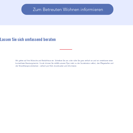
Zum Betreuten Wohnen informieren
Lassen Sie sich umfassend beraten
Wir gehen auf Ihre Wünsche und Bedürfnisse ein. Schreiben Sie uns oder rufen Sie ganz einfach an und wir vereinbaren einen
kostenfreien Beratungstermin. Vorab können Sie mithilfe unserer Flyer mehr zu der Sozialstation selbst, den Pflegetarifen und
der Wundtherapie entdecken – einfach per Klick downloaden und informieren.