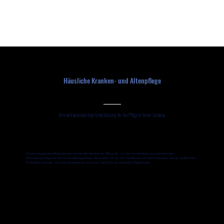
Häusliche Kranken- und Altenpflege
Ihre vertrauenswürdige Unterstützung für die Pflege in Ihrem Zuhause
Unsere engagierten Mitarbeitenden decken alle Aspekte der Pflege ab, von der Grundpflege und medizinischen
Behandlungspflege bis hin zur Überleitungspflege. Sie können sich auf das Fachwissen und die Kompetenz unserer qualifizierten
Fachkräfte verlassen, die Ihnen Sicherheit und ein gutes Gefühl bei der häuslichen Pflege bieten.